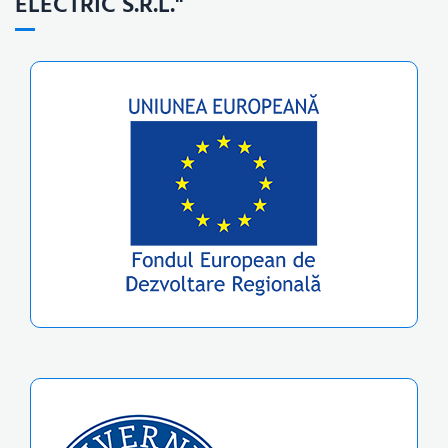
ELECTRIC S.R.L."